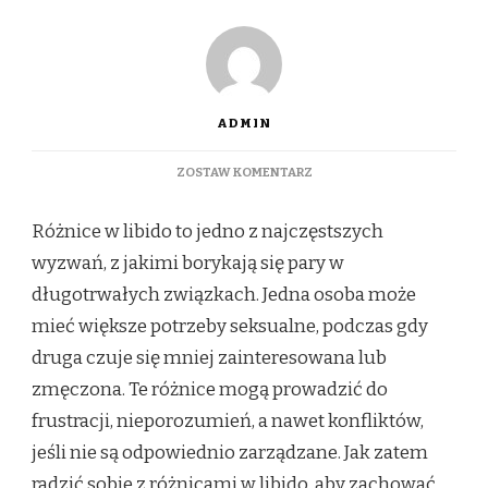
ADMIN
DO
ZOSTAW KOMENTARZ
JAK
RADZIĆ
Różnice w libido to jedno z najczęstszych
SOBIE
Z
wyzwań, z jakimi borykają się pary w
RÓŻNICAMI
długotrwałych związkach. Jedna osoba może
W
LIBIDO
mieć większe potrzeby seksualne, podczas gdy
W
druga czuje się mniej zainteresowana lub
ZWIĄZKU
zmęczona. Te różnice mogą prowadzić do
frustracji, nieporozumień, a nawet konfliktów,
jeśli nie są odpowiednio zarządzane. Jak zatem
radzić sobie z różnicami w libido, aby zachować