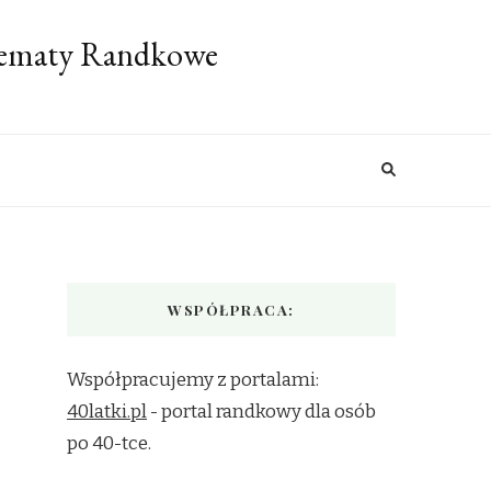
 Tematy Randkowe
WSPÓŁPRACA:
Współpracujemy z portalami:
40latki.pl
- portal randkowy dla osób
po 40-tce.