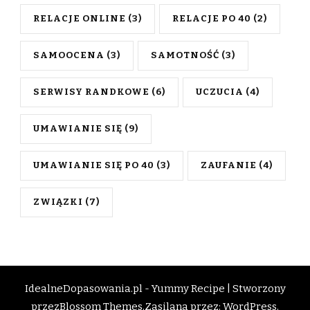
RELACJE ONLINE
(3)
RELACJE PO 40
(2)
SAMOOCENA
(3)
SAMOTNOŚĆ
(3)
SERWISY RANDKOWE
(6)
UCZUCIA
(4)
UMAWIANIE SIĘ
(9)
UMAWIANIE SIĘ PO 40
(3)
ZAUFANIE
(4)
ZWIĄZKI
(7)
IdealneDopasowania.pl -
Yummy Recipe | Stworzony
przez
Blossom Themes
.Zasilana przez:
WordPress
.