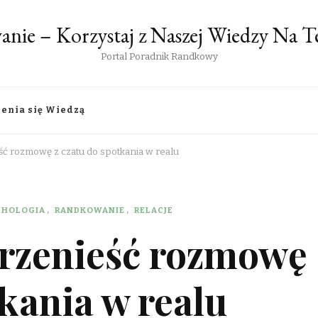
anie – Korzystaj z Naszej Wiedzy Na
Portal Poradnik Randkowy
lenia się Wiedzą
ść rozmowę z czatu do spotkania w realu
CHOLOGIA
RANDKOWANIE
RELACJE
przenieść rozmowę
tkania w realu