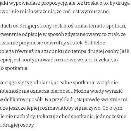
jaki wypowiadasz propozycję, ale też troska o to, by druga
o i nie miała wrażenia, że coś jest wymuszane.
ach od drugiej strony. Jeśli ktoś unika tematu spotkań,
kwentnie odpisuje w sposób zdystansowany, to znak, że
aciskanie przyniesie odwrotny skutek. Subtelne
olega również na szacunku do tempa drugiej osoby. Jeśli
lepiej jest kontynuować rozmowę w sieci i czekać, aż
do spotkania.
eciąga się tygodniami, a realne spotkanie wciąż nie
ubtelność nie oznacza bierności. Można wtedy wyrazić
 w delikatny sposób. Na przykład: „Naprawdę świetnie mi
e, że jeszcze lepiej rozmawiałoby się na żywo. Co o tym
ale nie nachalny. Pokazuje chęć spotkania, jednocześnie
i drugiej osoby.