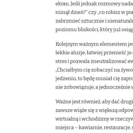
ekran. Jeśli jednak rozmowy nada
minął dzień?” czy „co robisz w pr
zabrzmieć sztucznie i nienatura
poziomu bliskości, który już osiąg
Kolejnym ważnym elementem jest to
lekkie aluzje, łatwiej przenieść j
stres i pozwala zneutralizować e
„Chciałbym cię zobaczyć na żywo”,
jedzeniu, to będę musiał cię zapro
nie zobowiązuje, a jednocześnie
Ważne jest również, aby dać drug
zawsze wiąże się z większą odpo
wirtualną i wchodzimy w rzeczyw
miejsca – kawiarnie, restauracje,