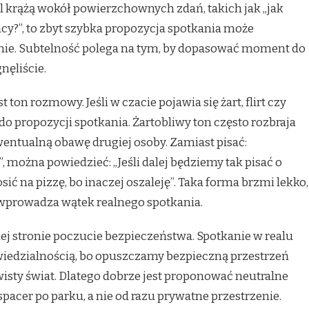
l krążą wokół powierzchownych zdań, takich jak „jak
acy?”, to zbyt szybka propozycja spotkania może
lnie. Subtelność polega na tym, by dopasować moment do
nęliście.
n rozmowy. Jeśli w czacie pojawia się żart, flirt czy
e do propozycji spotkania. Żartobliwy ton często rozbraja
wentualną obawę drugiej osoby. Zamiast pisać:
 można powiedzieć: „Jeśli dalej będziemy tak pisać o
sić na pizzę, bo inaczej oszaleję”. Taka forma brzmi lekko,
 wprowadza wątek realnego spotkania.
iej stronie poczucie bezpieczeństwa. Spotkanie w realu
wiedzialnością, bo opuszczamy bezpieczną przestrzeń
isty świat. Dlatego dobrze jest proponować neutralne
 spacer po parku, a nie od razu prywatne przestrzenie.