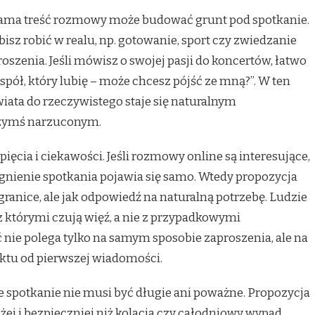
k sama treść rozmowy może budować grunt pod spotkanie.
isz robić w realu, np. gotowanie, sport czy zwiedzanie
oszenia. Jeśli mówisz o swojej pasji do koncertów, łatwo
spół, który lubię – może chcesz pójść ze mną?”. W ten
wiata do rzeczywistego staje się naturalnym
czymś narzuconym.
ęcia i ciekawości. Jeśli rozmowy online są interesujące,
agnienie spotkania pojawia się samo. Wtedy propozycja
granice, ale jak odpowiedź na naturalną potrzebę. Ludzie
 z którymi czują więź, a nie z przypadkowymi
nie polega tylko na samym sposobie zaproszenia, ale na
ktu od pierwszej wiadomości.
e spotkanie nie musi być długie ani poważne. Propozycja
żej i bezpieczniej niż kolacja czy całodniowy wypad.