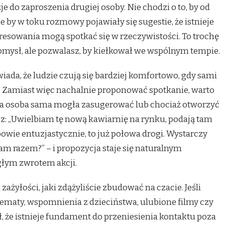
e do zaproszenia drugiej osoby. Nie chodzi o to, by od
ale by w toku rozmowy pojawiały się sugestie, że istnieje
eresowania mogą spotkać się w rzeczywistości. To trochę
pomysł, ale pozwalasz, by kiełkował we wspólnym tempie.
da, że ludzie czują się bardziej komfortowo, gdy sami
Zamiast więc nachalnie proponować spotkanie, warto
ga osoba sama mogła zasugerować lub chociaż otworzyć
isz: „Uwielbiam tę nową kawiarnię na rynku, podają tam
powie entuzjastycznie, to już połowa drogi. Wystarczy
m razem?” – i propozycja staje się naturalnym
głym zwrotem akcji.
 zażyłości, jaki zdążyliście zbudować na czacie. Jeśli
ematy, wspomnienia z dzieciństwa, ulubione filmy czy
ł, że istnieje fundament do przeniesienia kontaktu poza