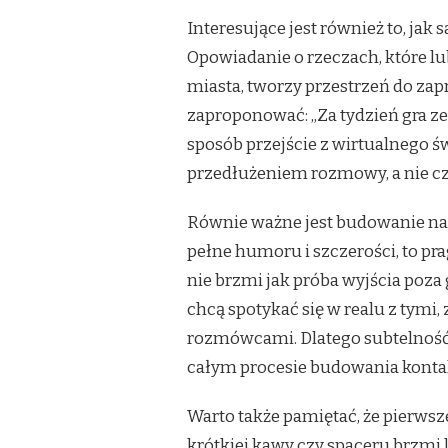
Interesujące jest również to, ja
Opowiadanie o rzeczach, które lub
miasta, tworzy przestrzeń do zapr
zaproponować: „Za tydzień gra ze
sposób przejście z wirtualnego ś
przedłużeniem rozmowy, a nie 
Równie ważne jest budowanie napi
pełne humoru i szczerości, to pr
nie brzmi jak próba wyjścia poza 
chcą spotykać się w realu z tymi,
rozmówcami. Dlatego subtelność 
całym procesie budowania konta
Warto także pamiętać, że pierwsz
krótkiej kawy czy spaceru brzmi l