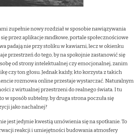
nami zupełnie nowy rozdział w sposobie nawiązywania
e się przez aplikacje randkowe, portale społecznościowe
wa padają nie przy stoliku w kawiarni, lecz w okienku
aje przestrzeń do tego, by na spokojnie zastanowić się
sobę od strony intelektualnej czy emocjonalnej, zanim
kę czy ton głosu. Jednak każdy, kto korzysta z takich
encie rozmowa online przestaje wystarczać. Naturalnym
ści z wirtualnej przestrzeni do realnego świata. I tu
to w sposób subtelny, by druga strona poczuła się
ycji jako nachalnej?
ie jest jedynie kwestią umówienia się na spotkanie. To
acji reakcji i umiejętności budowania atmosfery