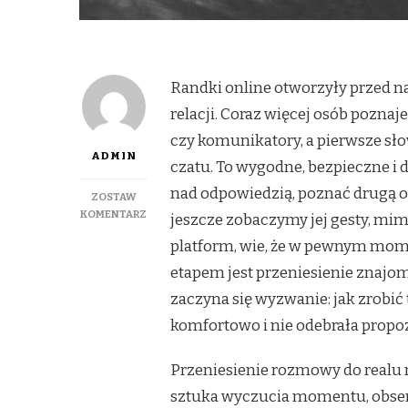
Randki online otworzyły przed 
relacji. Coraz więcej osób poznaj
czy komunikatory, a pierwsze sło
ADMIN
czatu. To wygodne, bezpieczne i d
nad odpowiedzią, poznać drugą o
ZOSTAW
DO
KOMENTARZ
jeszcze zobaczymy jej gesty, mimi
JAK
platform, wie, że w pewnym mom
SUBTELNIE
PRZENIEŚĆ
etapem jest przeniesienie znajomo
ROZMOWĘ
zaczyna się wyzwanie: jak zrobić 
Z
CZATU
komfortowo i nie odebrała propoz
DO
SPOTKANIA
Przeniesienie rozmowy do realu n
W
REALU
sztuka wyczucia momentu, obserw