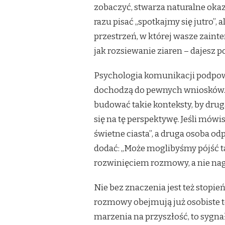
zobaczyć, stwarza naturalne okazj
razu pisać „spotkajmy się jutro”, 
przestrzeń, w której wasze zaint
jak rozsiewanie ziaren – dajesz 
Psychologia komunikacji podpowia
dochodzą do pewnych wniosków. 
budować takie konteksty, by dru
się na tę perspektywę. Jeśli mów
świetne ciasta”, a druga osoba od
dodać: „Może moglibyśmy pójść ta
rozwinięciem rozmowy, a nie na
Nie bez znaczenia jest też stopień
rozmowy obejmują już osobiste t
marzenia na przyszłość, to sygna