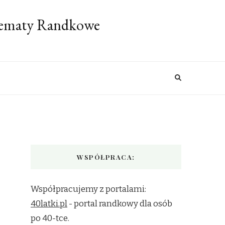
 Tematy Randkowe
WSPÓŁPRACA:
Współpracujemy z portalami:
40latki.pl
- portal randkowy dla osób
po 40-tce.