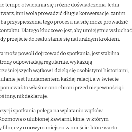
ne tempo otwierania się i różne doświadczenia. Jedni
 twarz, inni wolą prowadzić długie konwersacje, zanim
óba przyspieszenia tego procesu na siłę może prowadzić
 kontaktu. Dlatego kluczowe jest, aby umiejętnie wsłuchać
dy przejście do realu stanie się naturalnym krokiem.
może powoli dojrzewać do spotkania, jest stabilna
strony odpowiadają regularnie, wykazują
ześniejszych wątków i dzielą się osobistymi historiami,
Zaufanie jest fundamentem każdej relacji, a w świecie
 ponieważ to właśnie ono chroni przed niepewnością i
ś inny, niż deklaruje.
zycji spotkania polega na wplataniu wątków
Rozmowa o ulubionej kawiarni, kinie, w którym
y film, czy o nowym miejscu w mieście, które warto