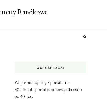
 Tematy Randkowe
WSPÓŁPRACA:
Współpracujemy z portalami:
40latki.pl
- portal randkowy dla osób
po 40-tce.