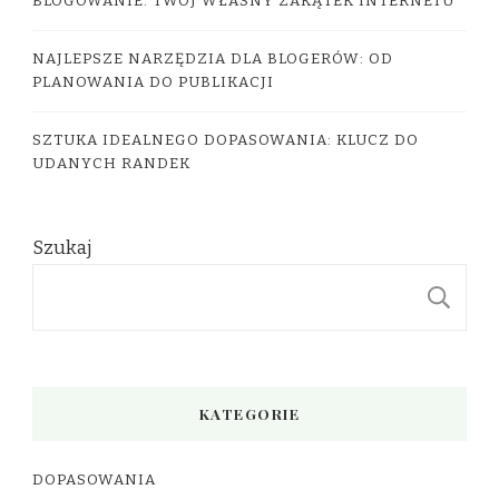
BLOGOWANIE: TWÓJ WŁASNY ZAKĄTEK INTERNETU
NAJLEPSZE NARZĘDZIA DLA BLOGERÓW: OD
PLANOWANIA DO PUBLIKACJI
SZTUKA IDEALNEGO DOPASOWANIA: KLUCZ DO
UDANYCH RANDEK
Szukaj
S
KATEGORIE
DOPASOWANIA