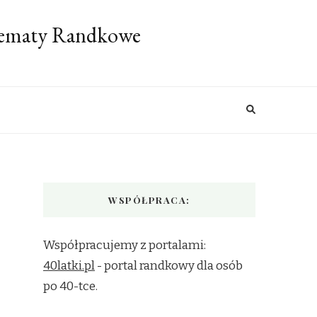
 Tematy Randkowe
WSPÓŁPRACA:
Współpracujemy z portalami:
40latki.pl
- portal randkowy dla osób
po 40-tce.