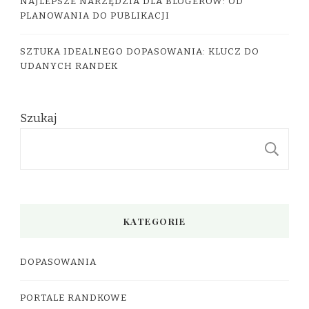
NAJLEPSZE NARZĘDZIA DLA BLOGERÓW: OD
PLANOWANIA DO PUBLIKACJI
SZTUKA IDEALNEGO DOPASOWANIA: KLUCZ DO
UDANYCH RANDEK
Szukaj
S
KATEGORIE
DOPASOWANIA
PORTALE RANDKOWE