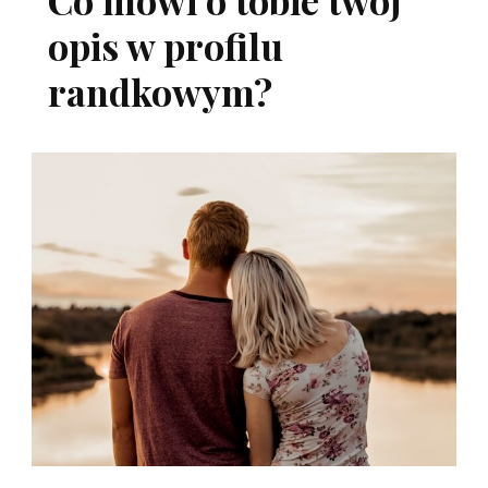
Co mówi o tobie twój
opis w profilu
randkowym?