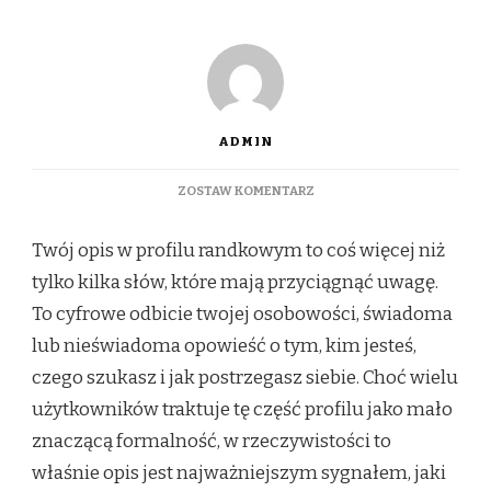
ADMIN
DO
ZOSTAW KOMENTARZ
CO
MÓWI
Twój opis w profilu randkowym to coś więcej niż
O
TOBIE
tylko kilka słów, które mają przyciągnąć uwagę.
TWÓJ
To cyfrowe odbicie twojej osobowości, świadoma
OPIS
W
lub nieświadoma opowieść o tym, kim jesteś,
PROFILU
czego szukasz i jak postrzegasz siebie. Choć wielu
RANDKOWYM?
użytkowników traktuje tę część profilu jako mało
znaczącą formalność, w rzeczywistości to
właśnie opis jest najważniejszym sygnałem, jaki