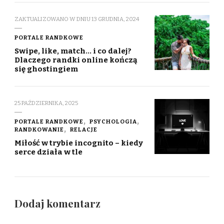
ZAKTUALIZOWANO W DNIU
13 GRUDNIA, 2024
PORTALE RANDKOWE
Swipe, like, match… i co dalej?
Dlaczego randki online kończą
się ghostingiem
25 PAŹDZIERNIKA, 2025
PORTALE RANDKOWE
PSYCHOLOGIA
RANDKOWANIE
RELACJE
Miłość w trybie incognito – kiedy
serce działa w tle
Dodaj komentarz