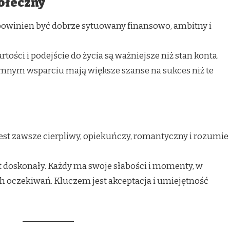
połeczny
powinien być dobrze sytuowany finansowo, ambitny i
ości i podejście do życia są ważniejsze niż stan konta.
nym wsparciu mają większe szanse na sukces niż te
jest zawsze cierpliwy, opiekuńczy, romantyczny i rozumie
st doskonały. Każdy ma swoje słabości i momenty, w
ch oczekiwań. Kluczem jest akceptacja i umiejętność