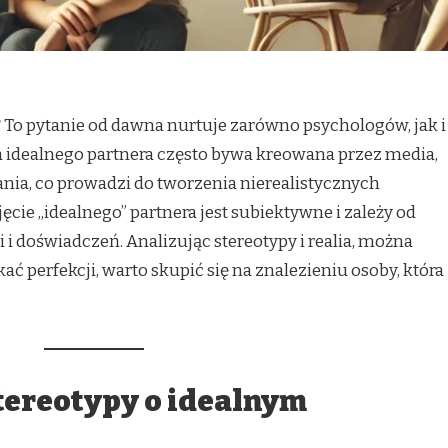
?
To pytanie od dawna nurtuje zarówno psychologów, jak i
a idealnego partnera często bywa kreowana przez media,
ania, co prowadzi do tworzenia nierealistycznych
cie „idealnego” partnera jest subiektywne i zależy od
 i doświadczeń. Analizując stereotypy i realia, można
ać perfekcji, warto skupić się na znalezieniu osoby, która
 stereotypy o idealnym