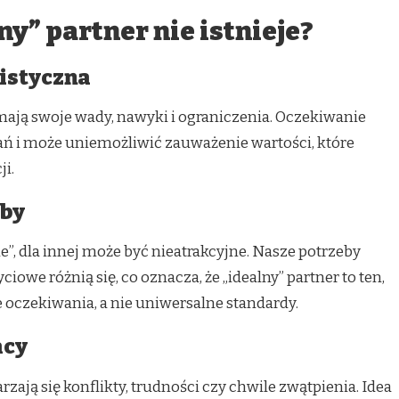
ny” partner nie istnieje?
listyczna
 mają swoje wady, nawyki i ograniczenia. Oczekiwanie
ań i może uniemożliwić zauważenie wartości, które
i.
eby
lne”, dla innej może być nieatrakcyjne. Nasze potrzeby
owe różnią się, co oznacza, że „idealny” partner to ten,
 oczekiwania, a nie uniwersalne standardy.
acy
ają się konflikty, trudności czy chwile zwątpienia. Idea