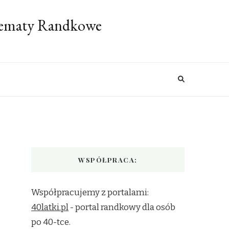
 Tematy Randkowe
WSPÓŁPRACA:
Współpracujemy z portalami:
40latki.pl
- portal randkowy dla osób
po 40-tce.