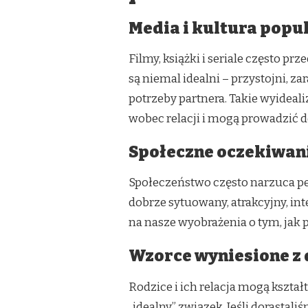
Media i kultura popu
Filmy, książki i seriale często p
są niemal idealni – przystojni, za
potrzeby partnera. Takie wyidea
wobec relacji i mogą prowadzić 
Społeczne oczekiwan
Społeczeństwo często narzuca pew
dobrze sytuowany, atrakcyjny, in
na nasze wyobrażenia o tym, jak 
Wzorce wyniesione z 
Rodzice i ich relacja mogą kszta
„idealny” związek. Jeśli dorastal