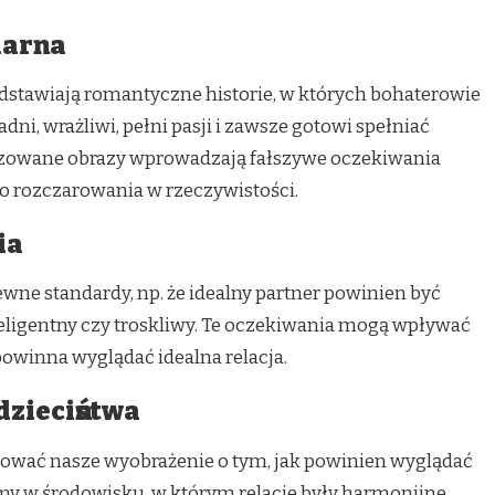
larna
rzedstawiają romantyczne historie, w których bohaterowie
radni, wrażliwi, pełni pasji i zawsze gotowi spełniać
lizowane obrazy wprowadzają fałszywe oczekiwania
do rozczarowania w rzeczywistości.
ia
ne standardy, np. że idealny partner powinien być
teligentny czy troskliwy. Te oczekiwania mogą wpływać
powinna wyglądać idealna relacja.
dzieciństwa
łtować nasze wyobrażenie o tym, jak powinien wyglądać
iśmy w środowisku, w którym relacje były harmonijne,