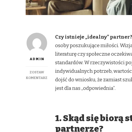
Czy istnieje „idealny” partner
osoby poszukujące miłości. Wizj
literaturę czy społeczne oczekiw
ADMIN
standardów. W rzeczywistości poję
indywidualnych potrzeb, wartości
ZOSTAW
DO
KOMENTARZ
dojść do wniosku, że zamiast szuk
CZY
jest dla nas „odpowiednia”.
ISTNIEJE
'IDEALNY’
PARTNER?
ANALIZA
STEREOTYPÓW
1. Skąd się biorą
I
REALIÓW
partnerze?