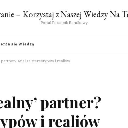
anie – Korzystaj z Naszej Wiedzy Na
Portal Poradnik Randkowy
lenia się Wiedzą
y’ partner? Analiza stereotypów i realiów
dealny’ partner?
typów i realiów