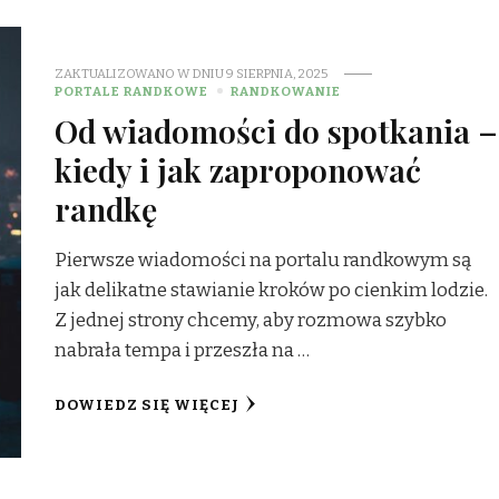
ZAKTUALIZOWANO W DNIU
9 SIERPNIA, 2025
PORTALE RANDKOWE
RANDKOWANIE
Od wiadomości do spotkania –
kiedy i jak zaproponować
randkę
Pierwsze wiadomości na portalu randkowym są
jak delikatne stawianie kroków po cienkim lodzie.
Z jednej strony chcemy, aby rozmowa szybko
nabrała tempa i przeszła na …
DOWIEDZ SIĘ WIĘCEJ