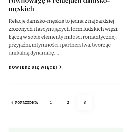
równowagę w relacjach damsko-
męskich
Relacje damsko-męskie to jedna z najbardziej
złożonych i fascynujących form ludzkich więzi.
Łączą w sobie elementy miłości romantycznej,
przyjaźni, intymności i partnerstwa, tworząc
unikalną dynamikę, …
DOWIEDZ SIĘ WIĘCEJ
Stronicowanie
STRONA
STRONA
STRONA
1
2
3
POPRZEDNIA
wpisów