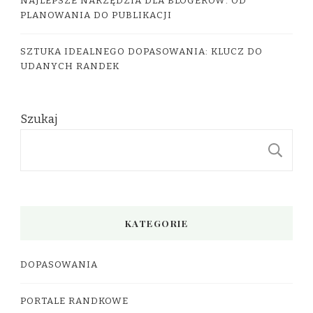
NAJLEPSZE NARZĘDZIA DLA BLOGERÓW: OD
PLANOWANIA DO PUBLIKACJI
SZTUKA IDEALNEGO DOPASOWANIA: KLUCZ DO
UDANYCH RANDEK
Szukaj
S
KATEGORIE
DOPASOWANIA
PORTALE RANDKOWE