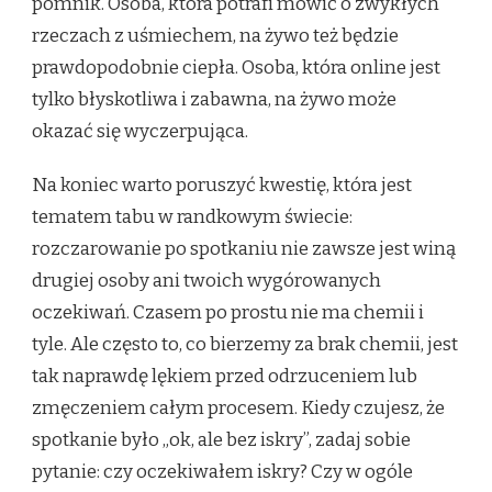
pomnik. Osoba, która potrafi mówić o zwykłych
rzeczach z uśmiechem, na żywo też będzie
prawdopodobnie ciepła. Osoba, która online jest
tylko błyskotliwa i zabawna, na żywo może
okazać się wyczerpująca.
Na koniec warto poruszyć kwestię, która jest
tematem tabu w randkowym świecie:
rozczarowanie po spotkaniu nie zawsze jest winą
drugiej osoby ani twoich wygórowanych
oczekiwań. Czasem po prostu nie ma chemii i
tyle. Ale często to, co bierzemy za brak chemii, jest
tak naprawdę lękiem przed odrzuceniem lub
zmęczeniem całym procesem. Kiedy czujesz, że
spotkanie było „ok, ale bez iskry”, zadaj sobie
pytanie: czy oczekiwałem iskry? Czy w ogóle