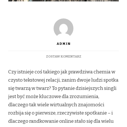
ADMIN
DO
ZOSTAW KOMENTARZ
CZY
CHEMIA
Czy istnieje coś takiego jak prawdziwa chemia w
ONLINE
MA
czysto tekstowej relacji, zanim dwoje ludzi spotka
ZNACZENIE?
się twarzą w twarz? To pytanie dzisiejszych singli
CO
DZIEJE
jest być może kluczowe dla zrozumienia,
SIĘ
dlaczego tak wiele wirtualnych znajomości
PRZED
PIERWSZYM
rozbija się o pierwsze, rzeczywiste spotkanie – i
SPOTKANIEM
dlaczego randkowanie online stało się dla wielu