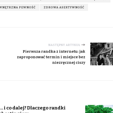
WNĘTRZNA PEWNOŚĆ
ZDROWA ASERTYWNOŚĆ
NASTĘPNY ARTYKUŁ
Pierwsza randka z internetu: jak
zaproponować termin i miejsce bez
niezręcznej ciszy
… i co dalej? Dlaczego randki