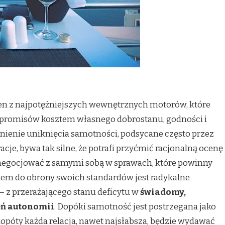
en z najpotężniejszych wewnętrznych motorów, które
promisów kosztem własnego dobrostanu, godności i
gnienie uniknięcia samotności, podsycane często przez
acje, bywa tak silne, że potrafi przyćmić racjonalną ocenę
y negocjować z samymi sobą w sprawach, które powinny
em do obrony swoich standardów jest radykalne
 z przerażającego stanu deficytu w
świadomy,
eń autonomii
. Dopóki samotność jest postrzegana jako
opóty każda relacja, nawet najsłabsza, będzie wydawać