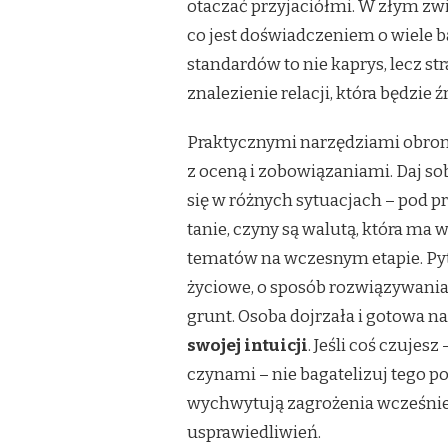
otaczać przyjaciółmi. W złym zw
co jest doświadczeniem o wiele b
standardów to nie kaprys, lecz st
znalezienie relacji, która będzie 
Praktycznymi narzędziami obron
z oceną i zobowiązaniami. Daj so
się w różnych sytuacjach – pod pre
tanie, czyny są walutą, która ma 
tematów na wczesnym etapie. Pyta
życiowe, o sposób rozwiązywania
grunt. Osoba dojrzała i gotowa n
swojej intuicji
. Jeśli coś czuje
czynami – nie bagatelizuj tego 
wychwytują zagrożenia wcześniej
usprawiedliwień.