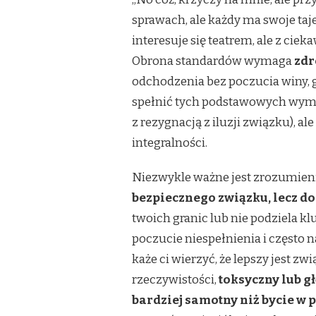
sprawach, ale każdy ma swoje taje
interesuje się teatrem, ale z cie
Obrona standardów wymaga
zdr
odchodzenia bez poczucia winy, gd
spełnić tych podstawowych wymaga
z rezygnacją z iluzji związku), a
integralności.
Niezwykle ważne jest zrozumieni
bezpiecznego związku, lecz do
twoich granic lub nie podziela kl
poczucie niespełnienia i często 
każe ci wierzyć, że lepszy jest 
rzeczywistości,
toksyczny lub g
bardziej samotny niż bycie w 