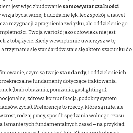
okiem jest więc zbudowanie
samowystarczalności
 wizja bycia samej budziła nie lęk, lecz spokój, a nawet
cza rezygnacji z pragnienia związku, ale oddzielenie go
ompletności. Twoja wartość jako człowieka nie jest
ieli z tobą życie. Kiedy wewnętrznie uwierzysz w tę
ę, a trzymanie się standardów staje się aktem szacunku do
finiowanie, czym są twoje
standardy
, i oddzielenie ich
ieprzekraczalne fundamenty dotyczące traktowania,
cunek (brak obrażania, poniżania, gaslightingu),
emocjonalne, zdrowa komunikacja, podobny system
nansów, życia). Preferencje to rzeczy, które są miłe, ale
zrost, rodzaj pracy, sposób spędzania wolnego czasu.
a łamanie tych fundamentalnych zasad – na przykład:
ynajmniej nie jest obojętny” lub „Kłamie w drobnych