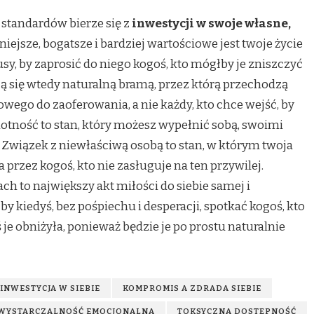
ę standardów bierze się z
inwestycji w swoje własne,
łniejsze, bogatsze i bardziej wartościowe jest twoje życie
sy, by zaprosić do niego kogoś, kto mógłby je zniszczyć
ją się wtedy naturalną bramą, przez którą przechodzą
iowego do zaoferowania, a nie każdy, kto chce wejść, by
motność to stan, który możesz wypełnić sobą, swoimi
 Związek z niewłaściwą osobą to stan, w którym twoja
 przez kogoś, kto nie zasługuje na ten przywilej.
h to największy akt miłości do siebie samej i
 by kiedyś, bez pośpiechu i desperacji, spotkać kogoś, kto
 je obniżyła, ponieważ będzie je po prostu naturalnie
INWESTYCJA W SIEBIE
KOMPROMIS A ZDRADA SIEBIE
WYSTARCZALNOŚĆ EMOCJONALNA
TOKSYCZNA DOSTĘPNOŚĆ