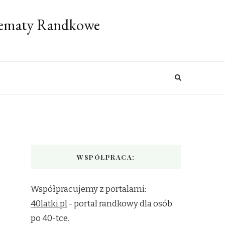
 Tematy Randkowe
WSPÓŁPRACA:
Współpracujemy z portalami:
40latki.pl
- portal randkowy dla osób
po 40-tce.