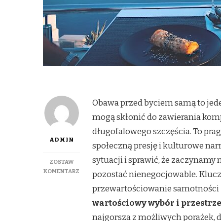
Obawa przed byciem samą to jed
mogą skłonić do zawierania kom
długofalowego szczęścia. To pra
ADMIN
społeczną presję i kulturowe narr
sytuacji i sprawić, że zaczynam
ZOSTAW
DO
KOMENTARZ
pozostać nienegocjowable. Klucz
JAK
przewartościowanie samotności –
NIE
OBNIŻAĆ
wartościowy wybór i przestrz
SWOICH
najgorsza z możliwych porażek, d
STANDARDÓW