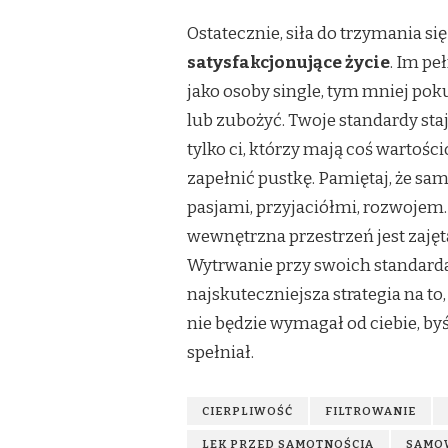
Ostatecznie, siła do trzymania si
satysfakcjonujące życie
. Im pe
jako osoby single, tym mniej poku
lub zubożyć. Twoje standardy sta
tylko ci, którzy mają coś wartośc
zapełnić pustkę. Pamiętaj, że sa
pasjami, przyjaciółmi, rozwojem.
wewnętrzna przestrzeń jest zajęta
Wytrwanie przy swoich standardac
najskuteczniejsza strategia na to,
nie będzie wymagał od ciebie, byś
spełniał.
CIERPLIWOŚĆ
FILTROWANIE
LĘK PRZED SAMOTNOŚCIĄ
SAMO