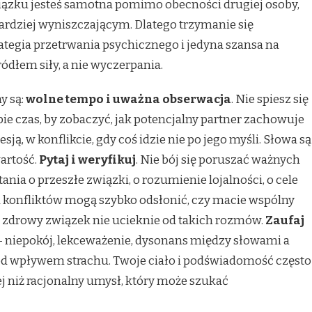
iązku jesteś samotna pomimo obecności drugiej osoby,
ardziej wyniszczającym. Dlatego trzymanie się
rategia przetrwania psychicznego i jedyna szansa na
źródłem siły, a nie wyczerpania.
y są:
wolne tempo i uważna obserwacja
. Nie spiesz się
bie czas, by zobaczyć, jak potencjalny partner zachowuje
sją, w konflikcie, gdy coś idzie nie po jego myśli. Słowa są
wartość.
Pytaj i weryfikuj
. Nie bój się poruszać ważnych
nia o przeszłe związki, o rozumienie lojalności, o cele
 konfliktów mogą szybko odsłonić, czy macie wspólny
a zdrowy związek nie ucieknie od takich rozmów.
Zaufaj
sz – niepokój, lekceważenie, dysonans między słowami a
pod wpływem strachu. Twoje ciało i podświadomość często
 niż racjonalny umysł, który może szukać