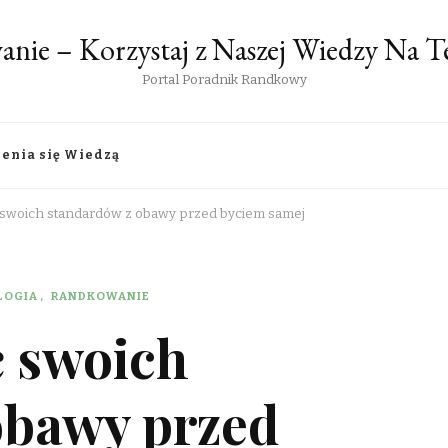
anie – Korzystaj z Naszej Wiedzy Na
Portal Poradnik Randkowy
lenia się Wiedzą
ć swoich standardów z obawy przed byciem samej
LOGIA
RANDKOWANIE
ć swoich
obawy przed