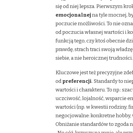
Z
się od niej lepsza. Pierwszym kr
OBAWY
emocjonalnej
na tyle mocnej, by
PRZED
BYCIEM
poczucie możliwości. To nie ozna
SAMEJ
od poczucia własnej wartości i k
funkcją tego, czy ktoś obecnie dz
prawdę, strach traci swoją władz
siebie, a nie heroicznej trudności.
Kluczowe jest też precyzyjne zde
od
preferencji
. Standardy to n
wartości i charakteru. To np.: sza
uczciwość, lojalność, wsparcie 
wartości (np. w kwestii rodziny, fi
negocjowalne: konkretne hobby, w
Obniżanie standardów to zgoda n
„No cóż, krzyczy na mnie, ale prz