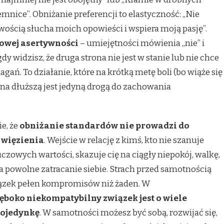
mnice”. Obniżanie preferencji to elastyczność: „Nie
kawością słucha moich opowieści i wspiera moją pasję”.
owej asertywności
– umiejętności mówienia „nie” i
y widzisz, że druga strona nie jest w stanie lub nie chce
ń. To działanie, które na krótką metę boli (bo wiąże się
le na dłuższą jest jedyną drogą do zachowania
e, że
obniżanie standardów nie prowadzi do
 więzienia
. Wejście w relację z kimś, kto nie szanuje
uczowych wartości, skazuje cię na ciągły niepokój, walkę,
na powolne zatracanie siebie. Strach przed samotnością
związek pełen kompromisów niż żaden. W
łęboko niekompatybilny związek jest o wiele
pojedynkę
. W samotności możesz być sobą, rozwijać się,