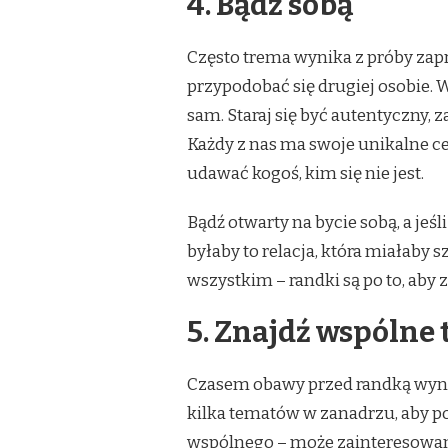
4. Bądź sobą
Często trema wynika z próby zap
przypodobać się drugiej osobie. 
sam. Staraj się być autentyczny, 
Każdy z nas ma swoje unikalne ce
udawać kogoś, kim się nie jest.
Bądź otwarty na bycie sobą, a jeś
byłaby to relacja, która miałaby 
wszystkim – randki są po to, aby z
5. Znajdź wspólne
Czasem obawy przed randką wynik
kilka tematów w zanadrzu, aby 
wspólnego – może zainteresowania