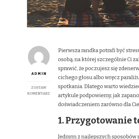
Pierwsza randka potrafi być stresu
osobą, na której szczególnie Ci z
sprawić, że poczujesz się zden
ADMIN
cichego głosu albo wręcz paraliż
spotkania. Dlatego warto wiedzieć
ZOSTAW
DO
KOMENTARZ
artykule podpowiemy, jak zapan
RANDKA
doświadczeniem zarówno dla Ciebie
POD
KONTROLĄ:
JAK
1. Przygotowanie 
PORADZIĆ
SOBIE
Z
Jednym z najlepszych sposobów 