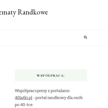
 Tematy Randkowe
WSPÓŁPRACA:
Współpracujemy z portalami:
40latki.pl
- portal randkowy dla osób
po 40-tce.