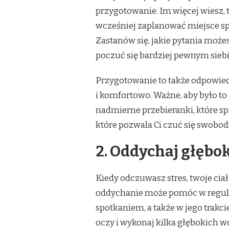
TREMĄ
przygotowanie. Im więcej wiesz, 
I
DOBRZE
wcześniej zaplanować miejsce spot
SIĘ
Zastanów się, jakie pytania moż
BAWIĆ
poczuć się bardziej pewnym siebie
Przygotowanie to także odpowiedni
i komfortowo. Ważne, aby było to 
nadmierne przebieranki, które spr
które pozwala Ci czuć się swobo
2. Oddychaj głębo
Kiedy odczuwasz stres, twoje ciał
oddychanie może pomóc w regula
spotkaniem, a także w jego trakcie
oczy i wykonaj kilka głębokich 