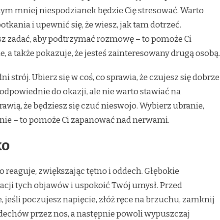
tym mniej niespodzianek będzie Cię stresować. Warto
kania i upewnić się, że wiesz, jak tam dotrzeć.
esz zadać, aby podtrzymać rozmowę – to pomoże Ci
, a także pokazuje, że jesteś zainteresowany drugą osobą.
 strój. Ubierz się w coś, co sprawia, że czujesz się dobrze
odpowiednie do okazji, ale nie warto stawiać na
awią, że będziesz się czuć nieswojo. Wybierz ubranie,
dnie – to pomoże Ci zapanować nad nerwami.
ko
o reaguje, zwiększając tętno i oddech. Głębokie
cji tych objawów i uspokoić Twój umysł. Przed
, jeśli poczujesz napięcie, złóż ręce na brzuchu, zamknij
wdechów przez nos, a następnie powoli wypuszczaj