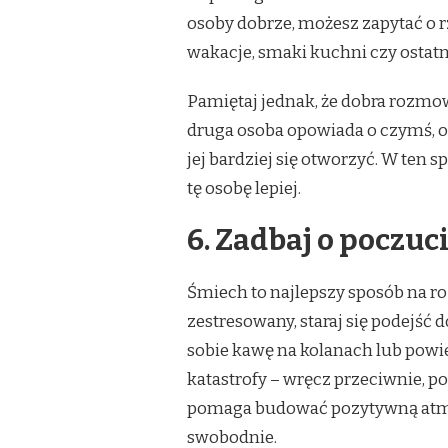
osoby dobrze, możesz zapytać o r
wakacje, smaki kuchni czy ostatn
Pamiętaj jednak, że dobra rozmowa
druga osoba opowiada o czymś, o
jej bardziej się otworzyć. W ten 
tę osobę lepiej.
6. Zadbaj o poczu
Śmiech to najlepszy sposób na ro
zestresowany, staraj się podejść 
sobie kawę na kolanach lub powie
katastrofy – wręcz przeciwnie, 
pomaga budować pozytywną atmosfe
swobodnie.