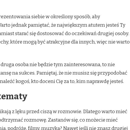
rezentowania siebie w określony sposób, aby
Warto jednak pamiętać, że największym atutem jesteś Ty
zamiast starać się dostosować do oczekiwań drugiej osoby.
chy, które mogą być atrakcyjne dla innych, więc nie warto
li druga osoba nie będzie tym zainteresowana, to nie
szansę na sukces. Pamiętaj, że nie musisz się przypodobać
naleźć kogoś, kto doceni Cię za to, kim naprawdę jesteś.
 tematy
ają z lęku przed ciszą w rozmowie. Dlatego warto mieć
podtrzymać rozmowę. Zastanów się, co możecie mieć
, podróże, filmy, muzyka? Nawet jeśli nie znasz drugiej