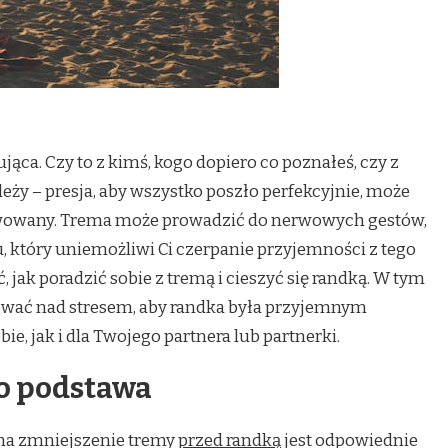
jąca. Czy to z kimś, kogo dopiero co poznałeś, czy z
ależy – presja, aby wszystko poszło perfekcyjnie, może
erwowany. Trema może prowadzić do nerwowych gestów,
u, który uniemożliwi Ci czerpanie przyjemności z tego
, jak poradzić sobie z tremą i cieszyć się randką. W tym
ować nad stresem, aby randka była przyjemnym
, jak i dla Twojego partnera lub partnerki.
to podstawa
na zmniejszenie tremy
przed randką
jest odpowiednie