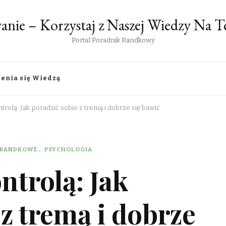
anie – Korzystaj z Naszej Wiedzy Na
Portal Poradnik Randkowy
lenia się Wiedzą
rolą: Jak poradzić sobie z tremą i dobrze się bawić
 RANDKOWE
PSYCHOLOGIA
trolą: Jak
 z tremą i dobrze